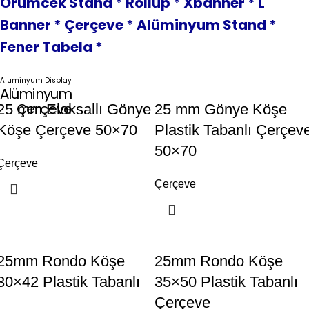
Örümcek Stand * Rollup * Xbanner * L
Banner * Çerçeve * Alüminyum Stand *
Fener Tabela *
Aluminyum Display
Alüminyum
Çerçeve
25 mm Eloksallı Gönye
25 mm Gönye Köşe
Köşe Çerçeve 50×70
Plastik Tabanlı Çerçev
50×70
Çerçeve
Çerçeve
25mm Rondo Köşe
25mm Rondo Köşe
30×42 Plastik Tabanlı
35×50 Plastik Tabanlı
Çerçeve