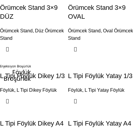
Örümcek Stand 3×9
Örümcek Stand 3×9
DÜZ
OVAL
Örümcek Stand
,
Düz Örümcek
Örümcek Stand
,
Oval Örümcek
Stand
Stand
Enjeksiyon Broşürlük
Föylük
L Tipi Föylük Dikey 1/3
L Tipi Föylük Yatay 1/3
Broşürlük
Föylük
,
L Tipi Dikey Föylük
Föylük
,
L Tipi Yatay Föylük
L Tipi Föylük Dikey A4
L Tipi Föylük Yatay A4