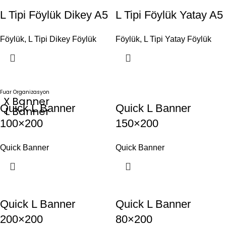
L Tipi Föylük Dikey A5
L Tipi Föylük Yatay A5
Föylük
,
L Tipi Dikey Föylük
Föylük
,
L Tipi Yatay Föylük
Fuar Organizasyon
X Banner
Quick L Banner
Quick L Banner
L Banner
100×200
150×200
Quick Banner
Quick Banner
Quick L Banner
Quick L Banner
200×200
80×200