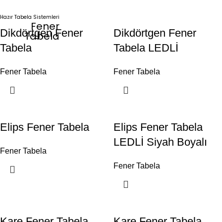
Hazır Tabela Sistemleri
Fener
Dikdörtgen Fener
Dikdörtgen Fener
Tabela
Tabela
Tabela LEDLİ
Fener Tabela
Fener Tabela
Elips Fener Tabela
Elips Fener Tabela
LEDLİ Siyah Boyalı
Fener Tabela
Fener Tabela
Kare Fener Tabela
Kare Fener Tabela