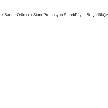
ck Banner
Örümcek Stand
Promosyon Standı
Föylük
Broşürlük
Çe