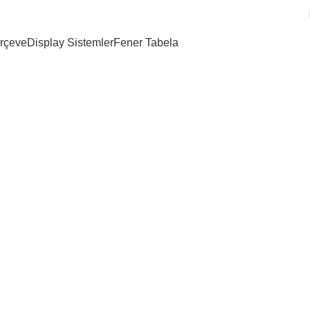
rçeve
Display Sistemler
Fener Tabela