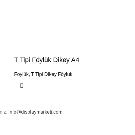
T Tipi Föylük Dikey A4
Föylük
,
T Tipi Dikey Föylük
iniz.
info@displaymarketi.com