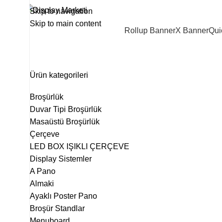
Skip to navigation
Skip to main content
Rollup Banner
X Banner
Qui
T Tipi Dikey Föylük
Ürün kategorileri
Broşürlük
Duvar Tipi Broşürlük
Masaüstü Broşürlük
Çerçeve
LED BOX IŞIKLI ÇERÇEVE
Display Sistemler
A Pano
Almaki
Ayaklı Poster Pano
Broşür Standlar
Menuboard