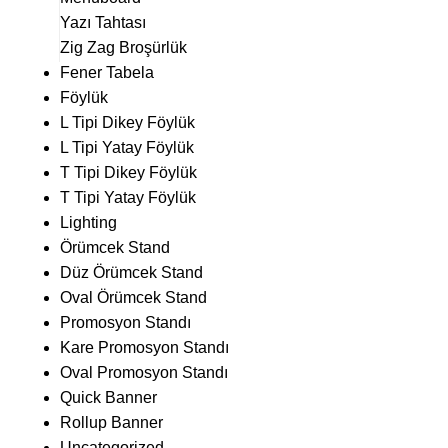
Yazı Tahtası
Zig Zag Broşürlük
Fener Tabela
Föylük
L Tipi Dikey Föylük
L Tipi Yatay Föylük
T Tipi Dikey Föylük
T Tipi Yatay Föylük
Lighting
Örümcek Stand
Düz Örümcek Stand
Oval Örümcek Stand
Promosyon Standı
Kare Promosyon Standı
Oval Promosyon Standı
Quick Banner
Rollup Banner
Uncategorized