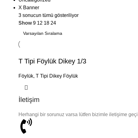
X Banner
3 sonucun tümü gösteriliyor
Show
9
12
18
24
T Tipi Föylük Dikey 1/3
Föylük
,
T Tipi Dikey Föylük
İletişim
Herhangi bir sorunuz varsa lütfen bizimle iletişime geç