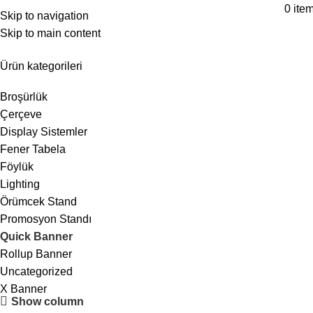
0
ite
Skip to navigation
Quick Banner
Skip to main content
Ürün kategorileri
Broşürlük
Çerçeve
Display Sistemler
Fener Tabela
Föylük
Lighting
Örümcek Stand
Promosyon Standı
Quick Banner
Rollup Banner
Uncategorized
X Banner
Show column