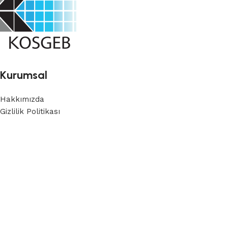
Kurumsal
Hakkımızda
Gizlilik Politikası
Mesafeli Satış Sözleşmesi
İade Politikası
İletişim
Haberdar Ol
En son güncellemelerden haberdar olmak için bültene kayıt
ol
Copyright © 2024 Display Marketi Tarafından yapılmıştır.
Shop