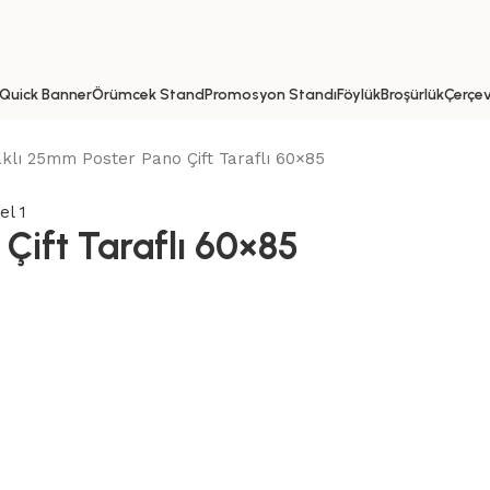
Quick Banner
Örümcek Stand
Promosyon Standı
Föylük
Broşürlük
Çerçe
klı 25mm Poster Pano Çift Taraflı 60×85
Çift Taraflı 60×85