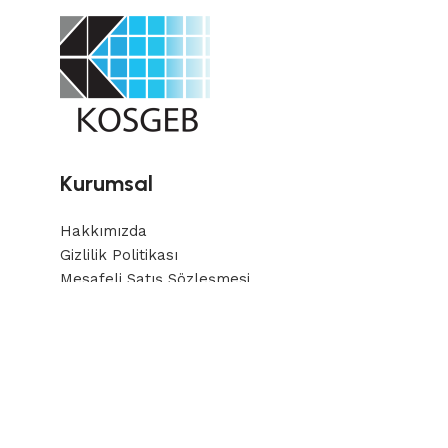
Kurumsal
Hakkımızda
Gizlilik Politikası
Mesafeli Satış Sözleşmesi
İade Politikası
İletişim
Haberdar Ol
En son güncellemelerden haberdar olmak için bülten
Copyright © 2024 Display Marketi Tarafından yapılmı