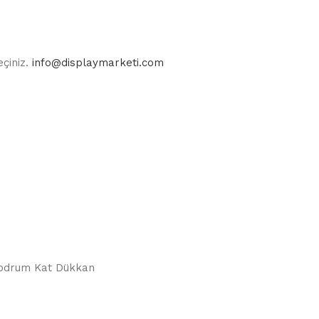
eçiniz.
info@displaymarketi.com
Bodrum Kat Dükkan